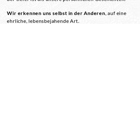
Wir erkennen uns selbst in der Anderen
, auf eine
ehrliche, lebensbejahende Art.
In diesem vertrauten Kreis erlebt das jede Frau auf
ihre
individuelle
und
persönliche
Weise und in
ihrem
eigenen Tempo
.
Wir sind offen für alle und gehören keiner religiösen
Gemeinschaft an. Lass uns zusammen diese
Reise
des Bewusstseins
beginnen und unsere Intuition
und Präsenz in dieser Welt stärken.
Ich freue mich darauf, Dich schon bald im Kreis der
Schwestern zu begrüßen. Die ersten Frauen haben
sich schon angemeldet!
Komm!
Auch wenn Du noch
zögerst....
ich bin schon mit so viel Freude am
Vorbereiten!